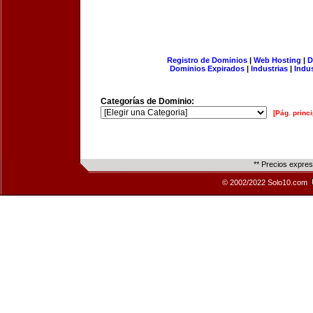
Registro de Dominios
|
Web Hosting
|
D
Dominios Expirados
|
Industrias
|
Indu
Categorías de Dominio:
[Pág. princi
** Precios expre
© 2002/2022 Solo10.com