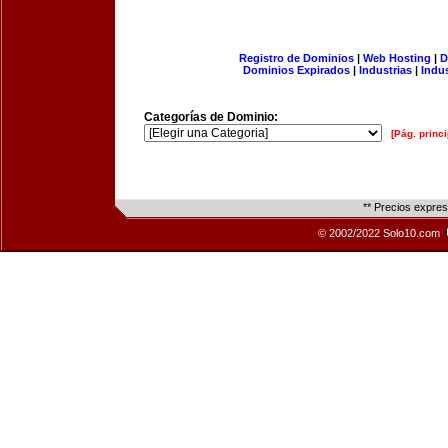
Registro de Dominios
|
Web Hosting
|
D
Dominios Expirados
|
Industrias
|
Indu
Categorías de Dominio:
[Pág. princi
** Precios expre
© 2002/2022 Solo10.com