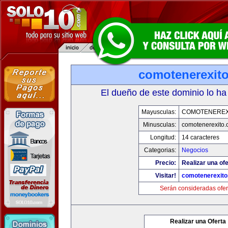
comotenerexit
El dueño de este dominio lo ha
Mayusculas:
COMOTENEREX
Minusculas:
comotenerexito
Longitud:
14 caracteres
Categorias:
Negocios
Precio:
Realizar una ofe
Visitar!
comotenerexit
Serán consideradas ofer
Realizar una Oferta