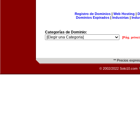
Registro de Dominios
|
Web Hosting
|
D
Dominios Expirados
|
Industrias
|
Indu
Categorías de Dominio:
[Pág. princi
** Precios expre
© 2002/2022 Solo10.com